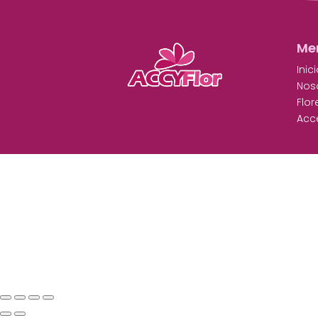
Me
Inic
Nos
Flor
Acc