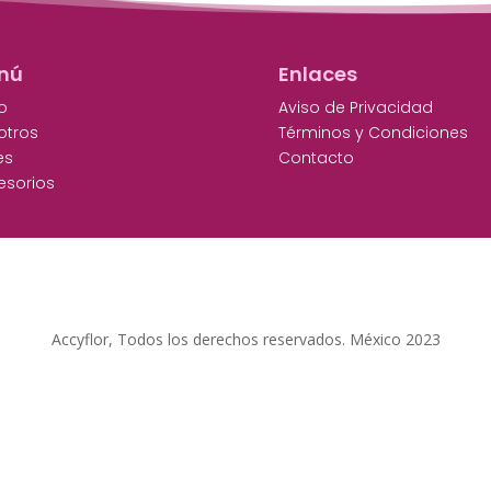
nú
Enlaces
io
Aviso de Privacidad
otros
Términos y Condiciones
es
Contacto
esorios
Accyflor, Todos los derechos reservados. México 2023