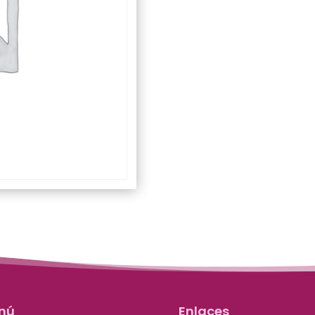
nú
Enlaces