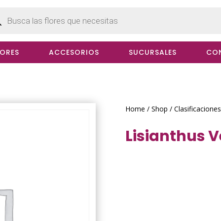
cts
h
LORES
ACCESORIOS
SUCURSALES
CO
Home
/
Shop
/
Clasificaciones
Lisianthus 