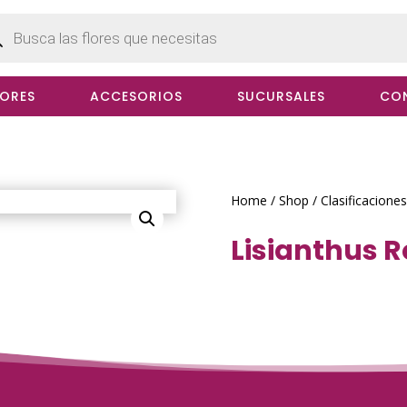
cts
h
LORES
ACCESORIOS
SUCURSALES
CO
Home
/
Shop
/
Clasificaciones
Lisianthus 