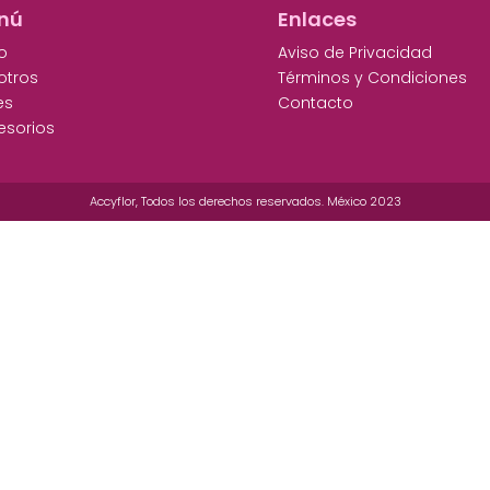
nú
Enlaces
io
Aviso de Privacidad
otros
Términos y Condiciones
es
Contacto
esorios
Accyflor, Todos los derechos reservados. México 2023