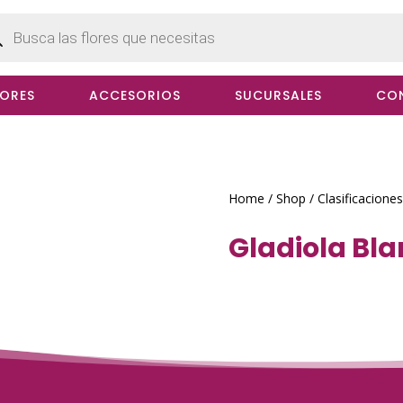
cts
h
LORES
ACCESORIOS
SUCURSALES
CO
Home
/
Shop
/
Clasificaciones
Gladiola Bl