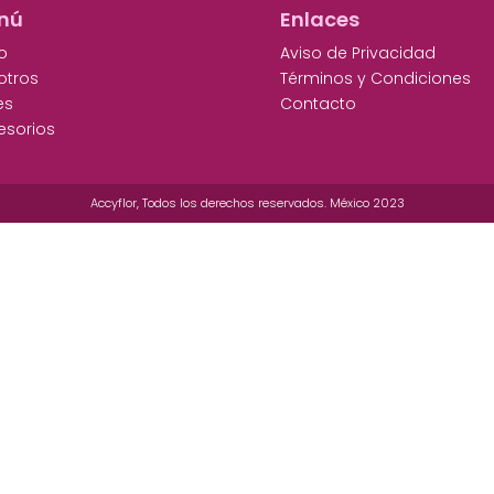
nú
Enlaces
io
Aviso de Privacidad
otros
Términos y Condiciones
es
Contacto
esorios
Accyflor, Todos los derechos reservados. México 2023