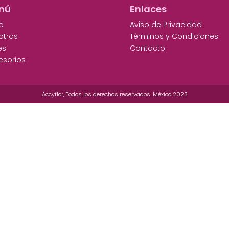
nú
Enlaces
io
Aviso de Privacidad
otros
Términos y Condiciones
es
Contacto
esorios
Accyflor, Todos los derechos reservados. México 2023