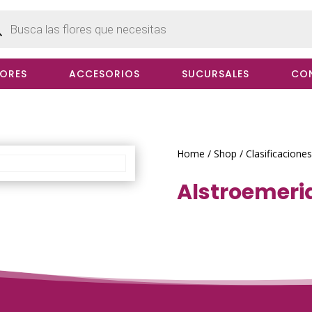
cts
h
LORES
ACCESORIOS
SUCURSALES
CO
Home
/
Shop
/
Clasificaciones
Alstroemeri