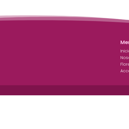
Me
Inic
Nos
Flor
Acc