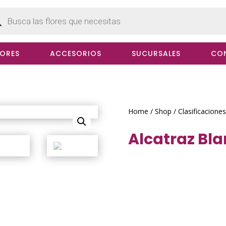
cts
h
LORES
ACCESORIOS
SUCURSALES
CO
Home
/
Shop
/
Clasificaciones
Alcatraz Bl